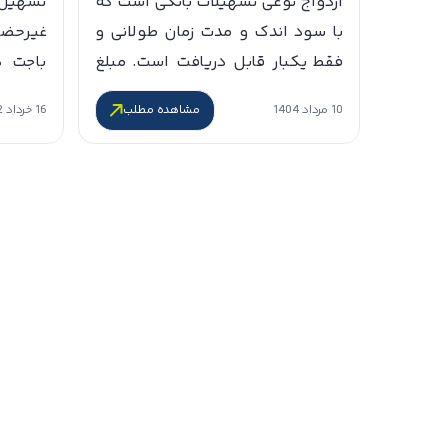
ازدواج نوعی تسهیلات بانکی است که
تسهیل 
با سود اندک و مدت زمان طولانی و
غیرحضو
فقط یکبار قابل دریافت است. مبلغ
باجت د
این وام و نرخ سود اندک آن باعث
ازدواج
‎10 مرداد 1404
‎16 خرداد 1402
مشاهده مطلب
میشود هر فردی همراه با اقدامات
سختگیری
لازم برای ازدواج، به ثبت نام در
تا ماند
سامانه و دریافت این وام نیز
برای در
بیاندیشد. لازم […]
جایی که
پارتی و 