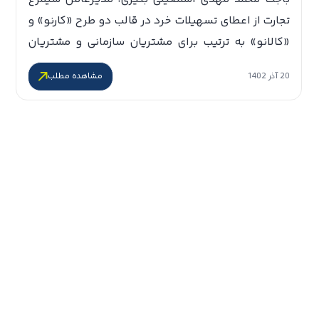
تجارت از اعطای تسهیلات خرد در قالب دو طرح «کارنو» و
«کالانو» به ترتیب برای مشتریان سازمانی و مشتریان
شخصی بانک تجارت از طریق اپلیکیشن باجت خبر داد.
‎20 آذر 1402
مشاهده مطلب
اسمعیلی در گفت‌وگو با «عصر بانک» با اشاره به
راهکارهای جدید […]